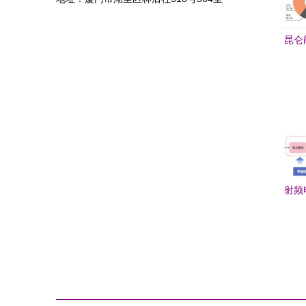
昆仑
数据
射频
概