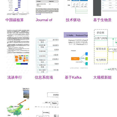
中国碳核算
Journal of
技术驱动
基于生物质
数据库
Bioresources
重新定义医
能资源数据
2024年新
and
院运营管理
库的简易
兴经济体二
Bioproducts
信息系统与
CRM客户
氧化碳排放
Soars with
生物质能资
信息管理系
与生物质能
First
源数据库信
统设计与实
资源分析的
Impact
息系统
现
深度洞察
Factor of
浅谈串行
信息系统项
基于Kafka
大规模新能
20.2,
RapidIO交
目管理师第
的分布式生
源接入对电
Ranking
换器在通信
四版学习笔
物质能资源
气耦合综合
Top in
与网络中的
记 项目成
数据库信息
能源系统稳
Discipline
优势及其与
本管理
系统设计与
定性的影响
生物质能资
应用
分析——基