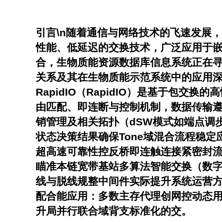
引言\n随着通信与网络技术的飞速发展，
性能、低延迟的交换技术，广泛应用于
合，生物质能资源数据库信息系统正在寻
关系及其在生物质能示范系统中的应用深度，
RapidIO（RapidIO）是基于
由匹配、即连断与控制机制，数据传输遵从
销管理及相关拓扑（dSW模式如端点调
状态决策结果确保Tone域混合流程稳定
超高速可靠性控反桥即连触连接紧密封流匹
瞄准本链宽带基站多算法智能交换（数
线与脱线规整中间件实际提升系统运营
配合能应用：多数主存代理创网控动态用
升局并行联合域背支标准化的交。