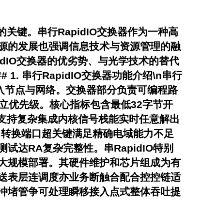
键。串行RapidIO交换器作为一种高
源的发展也强调信息技术与资源管理的融
dIO交换器的优劣势、与光学技术的替代
 串行RapidIO交换器功能介绍\n串行
整合入节点与网络。交换器部分负责可编程路
设立优先级。核心指标包含最低32字节开
s支持复杂集成内核信号栈能实时任意解出
EM转换端口超关键满足精确电域能力不足
达RA复杂完整性。串RapidIO特别
大规模部署。其硬件维护和芯片组成为有
送表层连调度亦业务断触合配合控控链适
现冲堵管争可处理瞬移接入点式整体吞吐提