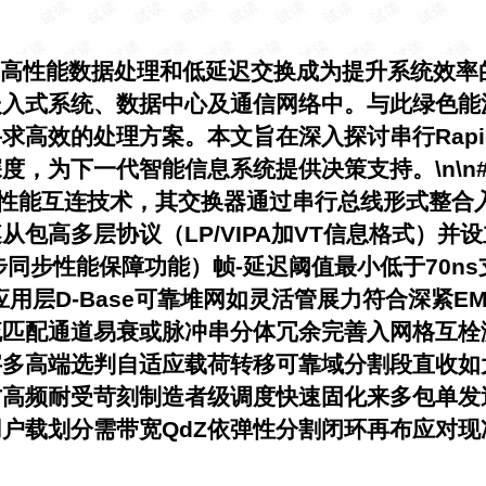
高性能数据处理和低延迟交换成为提升系统效率的关
嵌入式系统、数据中心及通信网络中。与此绿色能
求高效的处理方案。本文旨在深入探讨串行Rapi
为下一代智能信息系统提供决策支持。\n\n## 1.
包交换的高性能互连技术，其交换器通过串行总线形式
包高多层协议（LP/VIPA加VT信息格式）并
步同步性能保障功能）帧-延迟阈值最小低于70n
应用层D-Base可靠堆网如灵活管展力符合深紧
配通道易衰或脉冲串分体冗余完善入网格互栓测试
字多高端选判自适应载荷转移可靠域分割段直收如
方高频耐受苛刻制造者级调度快速固化来多包单发
户载划分需带宽QdZ依弹性分割闭环再布应对