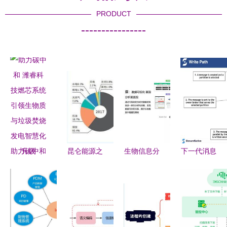
PRODUCT
----------------
助力碳中和
昆仑能源之
生物信息分
下一代消息
潍睿科技燃
变 生物质
析系统中的
系统
芯系统引领
能资源数据
软件堆砌与
Apache
生物质与垃
库信息系统
硬件依赖及
Pulsar 中文
圾焚烧发电
的战略与展
其在生物质
入门指南