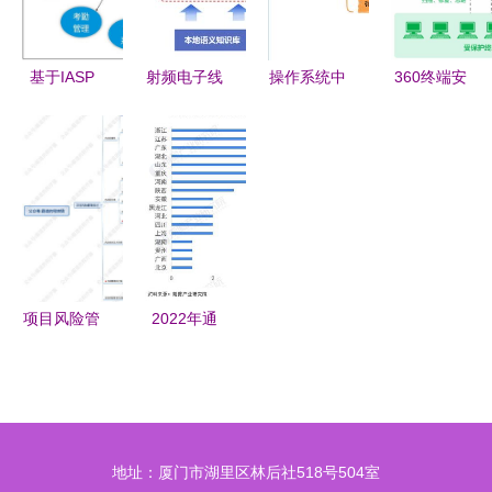
智慧化升级
望
能资源数据
库信息系统
中的应用
基于IASP
射频电子线
操作系统中
360终端安
的信息系统
路基础绪论
的进程与线
全管理系统
互联互通解
射频概念
程 控制、
助力生物质
决方案 推
通信系统
原语与通信
能资源数据
进生物质能
语义通信
方式
库信息系统
资源数据库
高效防护
信息系统高
效协同
项目风险管
2022年通
理核心知识
信设备制造
点思维脑图
行业产业链
以生物质能
全景梳理及
资源数据库
区域热力地
地址：厦门市湖里区林后社518号504室
信息系统为
图